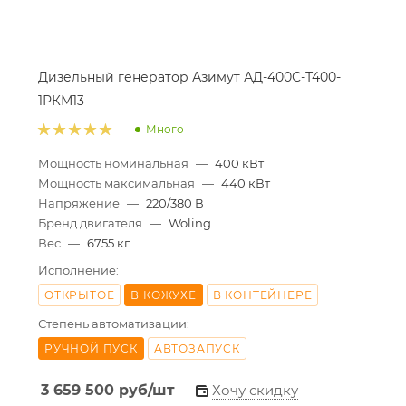
Дизельный генератор Азимут АД-400С-Т400-
1РКМ13
Много
Мощность номинальная
—
400 кВт
Мощность максимальная
—
440 кВт
Напряжение
—
220/380 В
Бренд двигателя
—
Woling
Вес
—
6755 кг
Исполнение:
ОТКРЫТОЕ
В КОЖУХЕ
В КОНТЕЙНЕРЕ
Степень автоматизации:
РУЧНОЙ ПУСК
АВТОЗАПУСК
3 659 500
руб
/шт
Хочу скидку