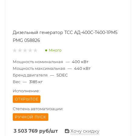
Дизельный генератор ТСС АД-400С-Т400-1РМ5
PMG 058826
Много
Мощность номинальная
—
400 кВт
Мощность максимальная
—
440 кВт
Бренд двигателя
—
SDEC
Вес
—
3185 кг
Исполнение:
ОТКРЫТОЕ
Степень автоматизации:
РУЧНОЙ ПУСК
3 503 769
руб
/шт
Хочу скидку