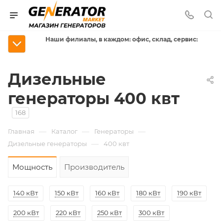
Наши филиалы, в каждом: офис, склад, сервис:
Дизельные
генераторы 400 квт
168
—
—
—
Главная
Каталог
Генераторы
—
Дизельные генераторы
400 квт
Мощность
Производитель
140 кВт
150 кВт
160 кВт
180 кВт
190 кВт
200 кВт
220 кВт
250 кВт
300 кВт