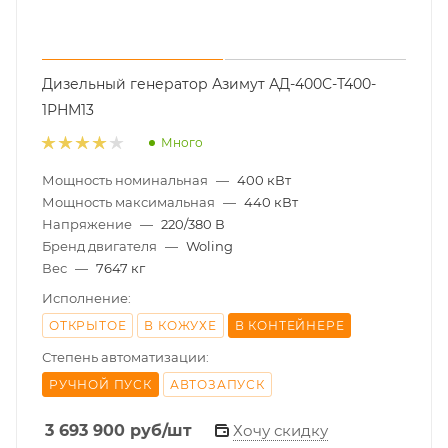
Дизельный генератор Азимут АД-400С-Т400-
1РНМ13
Много
Мощность номинальная
—
400 кВт
Мощность максимальная
—
440 кВт
Напряжение
—
220/380 В
Бренд двигателя
—
Woling
Вес
—
7647 кг
Исполнение:
ОТКРЫТОЕ
В КОЖУХЕ
В КОНТЕЙНЕРЕ
Степень автоматизации:
РУЧНОЙ ПУСК
АВТОЗАПУСК
3 693 900
руб
/шт
Хочу скидку