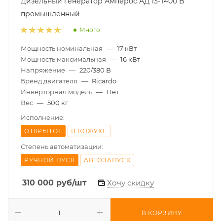
Дизельный генератор Амперос АД 13-Т400 B
промышленный
Много
Мощность номинальная
—
17 кВт
Мощность максимальная
—
16 кВт
Напряжение
—
220/380 В
Бренд двигателя
—
Ricardo
Инверторная модель
—
Нет
Вес
—
500 кг
Исполнение:
ОТКРЫТОЕ
В КОЖУХЕ
Степень автоматизации:
РУЧНОЙ ПУСК
АВТОЗАПУСК
310 000
руб
/шт
Хочу скидку
В КОРЗИНУ