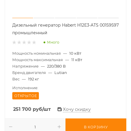
Дизельный генератор Habert H12E3-ATS 00159597
промышленный
Много
Мощность номинальная
—
10 кВт
Мощность максимальная
—
11 кВт
Напряжение
—
220/380 В
Бренд двигателя
—
Lutian
Вес
—
192 кг
Исполнение:
ОТКРЫТОЕ
251 700
руб
/шт
Хочу скидку
В КОРЗИНУ