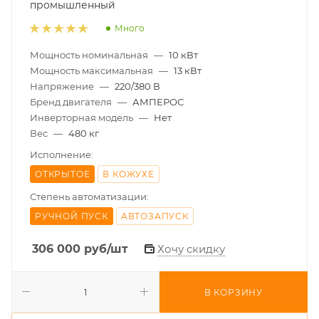
промышленный
Много
Мощность номинальная
—
10 кВт
Мощность максимальная
—
13 кВт
Напряжение
—
220/380 В
Бренд двигателя
—
АМПЕРОС
Инверторная модель
—
Нет
Вес
—
480 кг
Исполнение:
ОТКРЫТОЕ
В КОЖУХЕ
Степень автоматизации:
РУЧНОЙ ПУСК
АВТОЗАПУСК
306 000
руб
/шт
Хочу скидку
В КОРЗИНУ