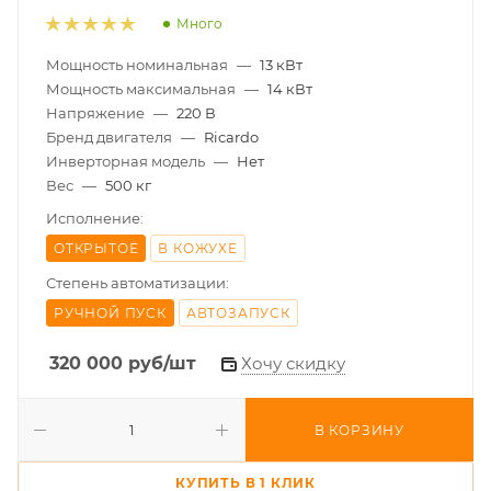
Много
Мощность номинальная
—
13 кВт
Мощность максимальная
—
14 кВт
Напряжение
—
220 В
Бренд двигателя
—
Ricardo
Инверторная модель
—
Нет
Вес
—
500 кг
Исполнение:
ОТКРЫТОЕ
В КОЖУХЕ
Степень автоматизации:
РУЧНОЙ ПУСК
АВТОЗАПУСК
320 000
руб
/шт
Хочу скидку
В КОРЗИНУ
КУПИТЬ В 1 КЛИК