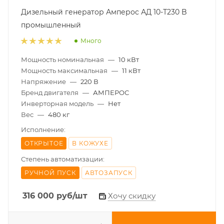
Дизельный генератор Амперос АД 10-Т230 B
промышленный
Много
Мощность номинальная
—
10 кВт
Мощность максимальная
—
11 кВт
Напряжение
—
220 В
Бренд двигателя
—
АМПЕРОС
Инверторная модель
—
Нет
Вес
—
480 кг
Исполнение:
ОТКРЫТОЕ
В КОЖУХЕ
Степень автоматизации:
РУЧНОЙ ПУСК
АВТОЗАПУСК
316 000
руб
/шт
Хочу скидку