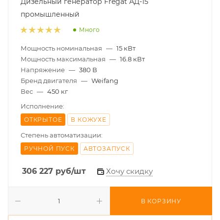
Дизельный генератор Fregat АД-15
промышленный
Много
Мощность номинальная
—
15 кВт
Мощность максимальная
—
16.8 кВт
Напряжение
—
380 В
Бренд двигателя
—
Weifang
Вес
—
450 кг
Исполнение:
ОТКРЫТОЕ
В КОЖУХЕ
Степень автоматизации:
РУЧНОЙ ПУСК
АВТОЗАПУСК
306 227
руб
/шт
Хочу скидку
В КОРЗИНУ