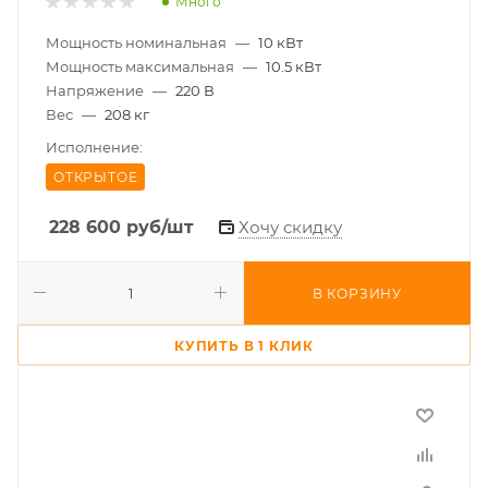
Много
Мощность номинальная
—
10 кВт
Мощность максимальная
—
10.5 кВт
Напряжение
—
220 В
Вес
—
208 кг
Исполнение:
ОТКРЫТОЕ
228 600
руб
/шт
Хочу скидку
В КОРЗИНУ
КУПИТЬ В 1 КЛИК