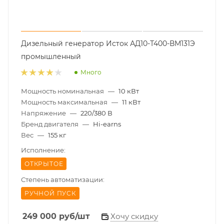
Дизельный генератор Исток АД10-Т400-ВМ131Э
промышленный
Много
Мощность номинальная
—
10 кВт
Мощность максимальная
—
11 кВт
Напряжение
—
220/380 В
Бренд двигателя
—
Hi-earns
Вес
—
155 кг
Исполнение:
ОТКРЫТОЕ
Степень автоматизации:
РУЧНОЙ ПУСК
249 000
руб
/шт
Хочу скидку