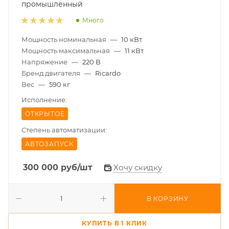
промышленный
Много
Мощность номинальная
—
10 кВт
Мощность максимальная
—
11 кВт
Напряжение
—
220 В
Бренд двигателя
—
Ricardo
Вес
—
590 кг
Исполнение:
ОТКРЫТОЕ
Степень автоматизации:
АВТОЗАПУСК
300 000
руб
/шт
Хочу скидку
В КОРЗИНУ
КУПИТЬ В 1 КЛИК