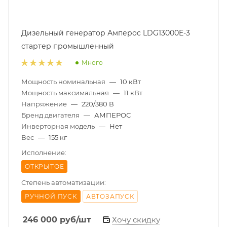
Дизельный генератор Амперос LDG13000E-3
стартер промышленный
Много
Мощность номинальная
—
10 кВт
Мощность максимальная
—
11 кВт
Напряжение
—
220/380 В
Бренд двигателя
—
АМПЕРОС
Инверторная модель
—
Нет
Вес
—
155 кг
Исполнение:
ОТКРЫТОЕ
Степень автоматизации:
РУЧНОЙ ПУСК
АВТОЗАПУСК
246 000
руб
/шт
Хочу скидку