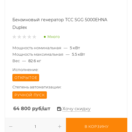
Бензиновый генератор ТСС SGG 5000EHNA
Duplex
Много
Мощность номинальная
—
5 кВт
Мощность максимальная
—
5.5 кВт
Вес
—
82.6 кг
Исполнение:
ОТКРЫТОЕ
Степень автоматизации:
РУЧНОЙ ПУСК
64 800
руб
/шт
Хочу скидку
В КОРЗИНУ