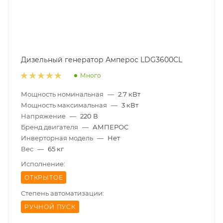
Дизельный генератор Амперос LDG3600СL
Много
Мощность номинальная
—
2.7 кВт
Мощность максимальная
—
3 кВт
Напряжение
—
220 В
Бренд двигателя
—
АМПЕРОС
Инверторная модель
—
Нет
Вес
—
65 кг
Исполнение:
ОТКРЫТОЕ
Степень автоматизации:
РУЧНОЙ ПУСК