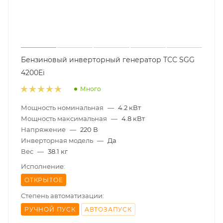
Бензиновый инверторный генератор ТСС SGG
4200Ei
Много
Мощность номинальная
—
4.2 кВт
Мощность максимальная
—
4.8 кВт
Напряжение
—
220 В
Инверторная модель
—
Да
Вес
—
38.1 кг
Исполнение:
ОТКРЫТОЕ
Степень автоматизации:
РУЧНОЙ ПУСК
АВТОЗАПУСК