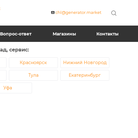
К
chl@generator.market
Вопрос-ответ
Магазины
Контакты
д, сервис:
Красноярск
Нижний Новгород
Тула
Екатеринбург
Уфа