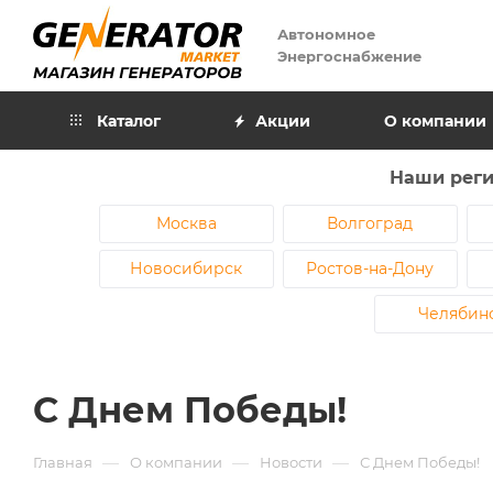
А
втономное
Э
нергоснабжение
Каталог
Акции
О компании
Наши реги
Москва
Волгоград
Новосибирск
Ростов-на-Дону
Челябин
С Днем Победы!
—
—
—
Главная
О компании
Новости
С Днем Победы!